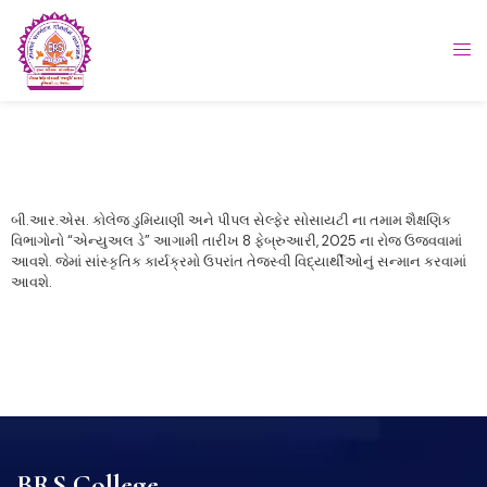
બી.આર.એસ. કોલેજ ડુમિયાણી અને પીપલ સેલ્ફેર સોસાયટી ના તમામ શૈક્ષણિક
વિભાગોનો “એન્યુઅલ ડે” આગામી તારીખ 8 ફેબ્રુઆરી, 2025 ના રોજ ઉજવવામાં
આવશે. જેમાં સાંસ્કૃતિક કાર્યક્રમો ઉપરાંત તેજસ્વી વિદ્યાર્થીઓનું સન્માન કરવામાં
આવશે.
BRS College